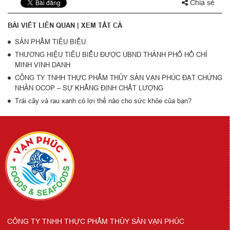
Chia sẻ
BÀI VIẾT LIÊN QUAN |
XEM TẤT CẢ
SẢN PHẨM TIÊU BIỂU
THƯƠNG HIỆU TIÊU BIỂU ĐƯỢC UBND THÀNH PHỐ HỒ CHÍ
MINH VINH DANH
CÔNG TY TNHH THỰC PHẨM THỦY SẢN VẠN PHÚC ĐẠT CHỨNG
NHẬN OCOP – SỰ KHẲNG ĐỊNH CHẤT LƯỢNG
Trái cây và rau xanh có lợi thế nào cho sức khỏe của bạn?
CÔNG TY TNHH THỰC PHẨM THỦY SẢN VẠN PHÚC