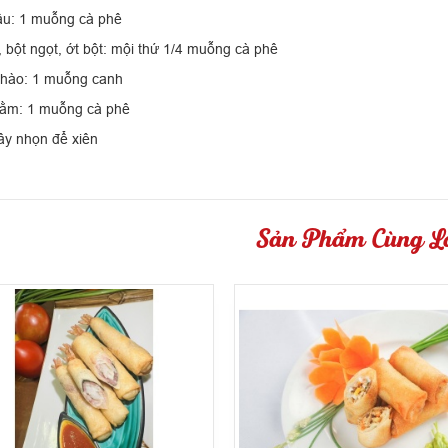
ầu: 1 muỗng cà phê
, bột ngọt, ớt bột: mội thứ 1/4 muỗng cà phê
hào: 1 muỗng canh
ằm: 1 muỗng cà phê
ây nhọn để xiên
Sản Phẩm Cùng Lo