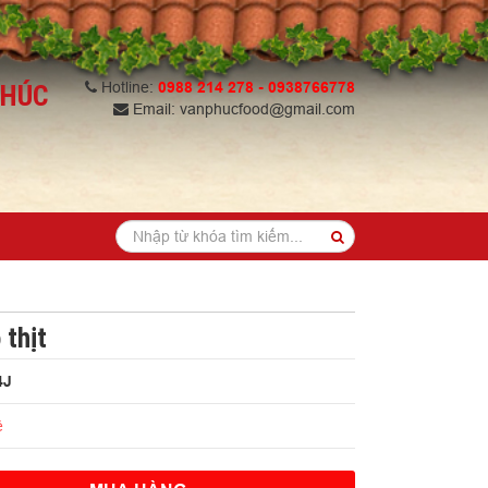
Hotline:
0988 214 278 - 0938766778
Email: vanphucfood@gmail.com
 thịt
4J
ệ