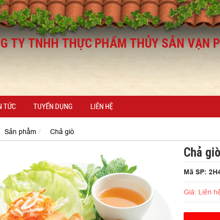
N TỨC
TUYỂN DỤNG
LIÊN HỆ
Sản phẩm
Chả giò
Chả giò
Mã SP: 2H
Giá: Liên h