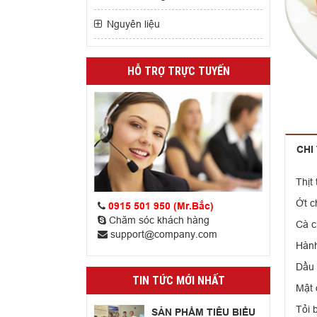
Nguyên liệu
HỖ TRỢ TRỰC TUYẾN
CHI
Thịt
Ớt c
0915 501 950 (Mr.Bắc)
Chăm sóc khách hàng
Cà c
support@company.com
Hành
Dầu 
TIN TỨC MỚI NHẤT
Mật 
Tỏi 
SẢN PHẨM TIÊU BIỂU