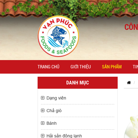
TRANG CHỦ
GIỚI THIỆU
SẢN PHẨM
TI
DANH MỤC
Dạng viên
Chả giò
Bánh
Hải sản đông lạnh