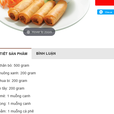
Chia sẻ
Hover to zoom
BÌNH LUẬN
 TIẾT SẢN PHẨM
 thăn bò: 500 gram
huông xanh: 200 gram
hua bi: 200 gram
 tây: 200 gram
mè: 1 muỗng canh
ong: 1 muỗng canh
bằm: 1 muỗng cà phê