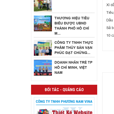
Xì d
Tiêu
THƯƠNG HIỆU TIÊU
Dầu 
BIỂU ĐƯỢC UBND
Sả b
THÀNH PHỐ HỒ CHÍ
M...
10 c
CÔNG TY TNHH THỰC
PHẨM THỦY SẢN VẠN
PHÚC ĐẠT CHỨNG...
DOANH NHÂN TRẺ TP
HỒ CHÍ MINH, VIỆT
NAM
ĐỐI TÁC - QUẢNG CÁO